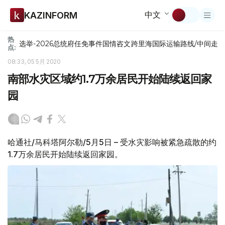
中文
KAZINFORM
热
选举-2026
总统府
任免
事件
国情咨文
跨里海国际运输路线/中间走
点:
08:33, 05 5月 2020
南部水灾区域约1.7万余居民开始陆续返回家
园
哈通社/马科塔阿尔勒/5月5日 – 受水灾影响被紧急疏散的约
1.7万余居民开始陆续返回家园。