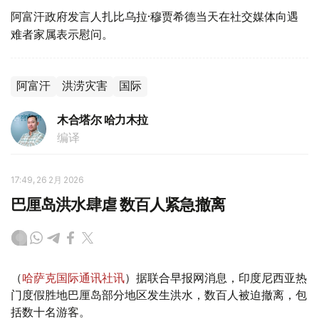
阿富汗政府发言人扎比乌拉·穆贾希德当天在社交媒体向遇
难者家属表示慰问。
阿富汗
洪涝灾害
国际
木合塔尔 哈力木拉
编译
17:49, 26 2月 2026
巴厘岛洪水肆虐 数百人紧急撤离
（
哈萨克国际通讯社讯
）据联合早报网消息，印度尼西亚热
门度假胜地巴厘岛部分地区发生洪水，数百人被迫撤离，包
括数十名游客。