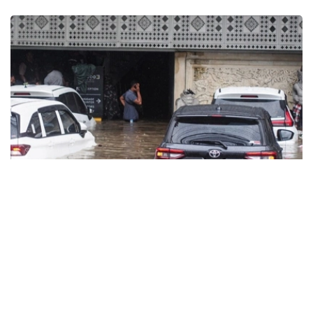
Фото: Moonstar Simanjuntak / XinHua / Global Look Press
法新社报道，当地灾害管理机构高级官员星期二（2月24
日）说，自星期一（23日）晚间以来，强降雨引发巴厘岛多
个地区和省会登巴萨市的洪水。目前没有造成任何人伤亡。
星期二洪水上涨期间，约有350人暂时避难。随着洪水退