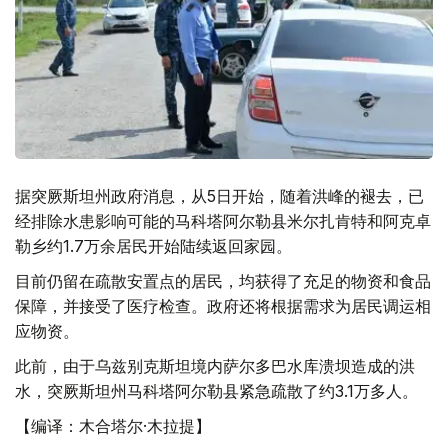
据突厥斯坦州政府消息，从5日开始，随着洪峰的褪去，已
经排除水患影响可能的马科塔阿尔勒县米尔扎肯特和阿克卓
勒乡约1.7万余居民开始陆续返回家园。
目前仍留在疏散安置点的居民，均获得了充足的物资和食品
保障，并接受了医疗检查。政府还将根据需求为居民调运相
应物资。
此前，由于乌兹别克斯坦境内萨尔多巴水库溃坝造成的洪
水，突厥斯坦州马科塔阿尔勒县紧急疏散了约3.1万多人。
【编译：木合塔尔·木拉提】