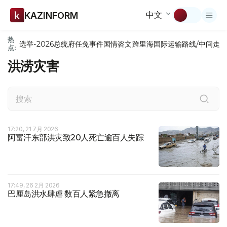
中文
KAZINFORM
热
选举-2026
总统府
任免
事件
国情咨文
跨里海国际运输路线/中间走
点:
洪涝灾害
17:20, 21 7月 2026
阿富汗东部洪灾致20人死亡逾百人失踪
17:49, 26 2月 2026
巴厘岛洪水肆虐 数百人紧急撤离