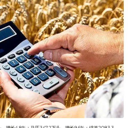
增长4.8%；马匹347.2万头，增长9.6%；绵羊2083.3