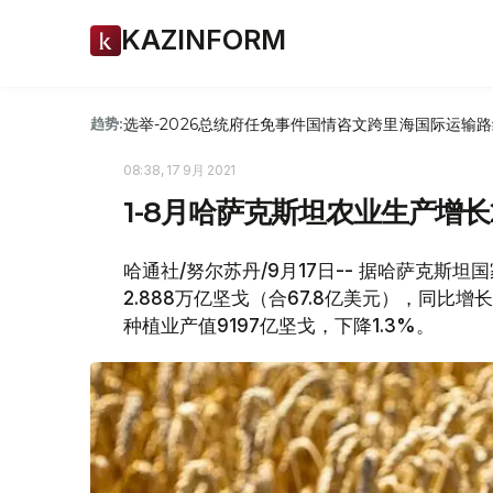
KAZINFORM
选举-2026
总统府
任免
事件
国情咨文
跨里海国际运输路
趋势:
08:38, 17 9月 2021
1-8月哈萨克斯坦农业生产增长
哈通社/努尔苏丹/9月17日-- 据哈萨克斯坦
2.888万亿坚戈（合67.8亿美元），同比增
种植业产值9197亿坚戈，下降1.3%。