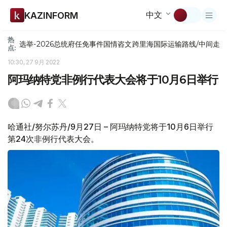
中文
KAZINFORM
热
选举-2026
总统府
任免
事件
国情咨文
跨里海国际运输路线/中间走
点:
10:30, 27 9月 2022
阿玛纳特党非例行代表大会将于10月6日举行
哈通社/努尔苏丹/9月27日 – 阿玛纳特党将于10月6日举行
第24次非例行代表大会。