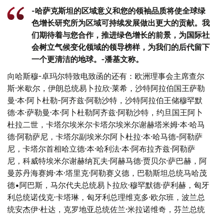
-哈萨克斯坦的区域意义和您的领袖品质将使全球绿
色增长研究所为区域可持续发展做出更大的贡献。我
们期待着与您合作，推进绿色增长的前景，为国际社
会树立气候变化领域的领导榜样，为我们的后代留下
一个更清洁的地球。-潘基文称。
向哈斯穆-卓玛尔特致电致函的还有：欧洲理事会主席查尔
斯·米歇尔，伊朗总统易卜拉欣·莱希，沙特阿拉伯国王萨勒
曼·本·阿卜杜勒-阿齐兹·阿勒沙特，沙特阿拉伯王储穆罕默
德·本·萨勒曼·本·阿卜杜勒阿齐兹·阿勒沙特，约旦国王阿卜
杜拉二世，卡塔尔埃米尔卡塔尔埃米尔谢赫塔米姆·本·哈马
德·阿勒萨尼，卡塔尔副埃米尔阿卜杜拉·本·哈马德-阿勒萨
尼，卡塔尔首相哈立德·本·哈利法·本·阿布拉齐兹·阿勒萨
尼，科威特埃米尔谢赫纳瓦夫·阿赫马德·贾贝尔·萨巴赫，阿
曼苏丹海赛姆·本·塔里克·阿勒赛义德，巴勒斯坦总统马哈茂
德•阿巴斯，马尔代夫总统易卜拉欣·穆罕默德·萨利赫，匈牙
利总统诺伐克·卡塔琳，匈牙利总理维克多·欧尔班，波兰总
统安杰伊·杜达，克罗地亚总统佐兰·米拉诺维奇，芬兰总统