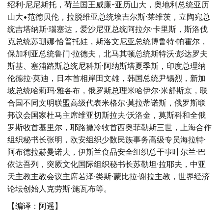
绍利·尼尼斯托，荷兰国王威廉-亚历山大，奥地利总统亚历
山大•范德贝伦，拉脱维亚总统埃吉尔斯·莱维茨，立陶宛总
统吉塔纳斯·瑙塞达，爱沙尼亚总统阿拉尔·卡里斯，斯洛伐
克总统苏珊娜·恰普托娃，斯洛文尼亚总统博鲁特·帕霍尔，
保加利亚总统鲁门·拉德夫，北马其顿总统斯特沃·彭达罗夫
斯基、塞浦路斯总统尼科斯·阿纳斯塔夏季斯，印度总理纳
伦德拉·莫迪，日本首相岸田文雄，韩国总统尹锡烈，新加
坡总统哈莉玛·雅各布，俄罗斯总理米哈伊尔·米舒斯京，联
合国不同文明联盟高级代表米格尔·莫拉蒂诺斯，俄罗斯联
邦议会国家杜马主席维亚切斯拉夫·沃洛金，莫斯科和全俄
罗斯牧首基里尔，耶路撒冷牧首西奥菲勒斯三世，上海合作
组织秘书长张明，欧安组织少数民族事务高级专员海拉特·
阿布德拉赫曼诺夫，伊斯兰食品安全组织总干事叶尔兰·巴
依达吾列，突厥文化国际组织秘书长苏勒坦·拉耶夫，中亚
天主教主教会议主席若泽·类斯·蒙比拉·谢拉主教，世界经济
论坛创始人克劳斯·施瓦布等。
【编译：阿遥】