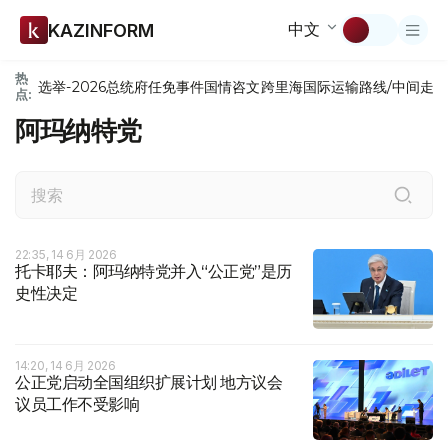
中文
KAZINFORM
热
选举-2026
总统府
任免
事件
国情咨文
跨里海国际运输路线/中间走
点:
阿玛纳特党
22:35, 14 6月 2026
托卡耶夫：阿玛纳特党并入“公正党”是历
史性决定
14:20, 14 6月 2026
公正党启动全国组织扩展计划 地方议会
议员工作不受影响