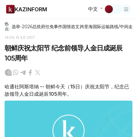
中文
KAZINFORM
热
选举-2026
总统府
任免
事件
国情咨文
跨里海国际运输路线/中间走
点:
14:04, 15 4月 2017
朝鲜庆祝太阳节 纪念前领导人金日成诞辰
105周年
哈通社阿斯塔纳 -- 朝鲜今天（15日）庆祝太阳节，纪念已
故领导人金日成诞辰105周年。