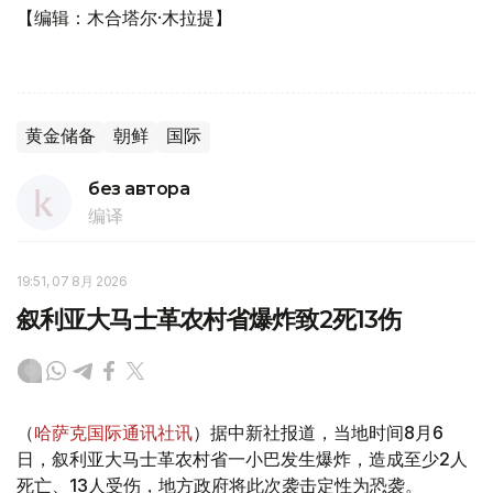
【编辑：木合塔尔·木拉提】
黄金储备
朝鲜
国际
без автора
编译
19:51, 07 8月 2026
叙利亚大马士革农村省爆炸致2死13伤
（
哈萨克国际通讯社讯
）据中新社报道，当地时间8月6
日，叙利亚大马士革农村省一小巴发生爆炸，造成至少2人
死亡、13人受伤，地方政府将此次袭击定性为恐袭。