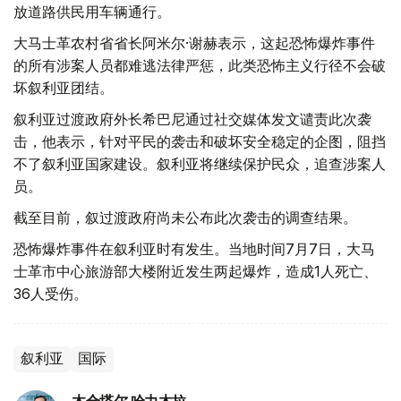
放道路供民用车辆通行。
大马士革农村省省长阿米尔·谢赫表示，这起恐怖爆炸事件
的所有涉案人员都难逃法律严惩，此类恐怖主义行径不会破
坏叙利亚团结。
叙利亚过渡政府外长希巴尼通过社交媒体发文谴责此次袭
击，他表示，针对平民的袭击和破坏安全稳定的企图，阻挡
不了叙利亚国家建设。叙利亚将继续保护民众，追查涉案人
员。
截至目前，叙过渡政府尚未公布此次袭击的调查结果。
恐怖爆炸事件在叙利亚时有发生。当地时间7月7日，大马
士革市中心旅游部大楼附近发生两起爆炸，造成1人死亡、
36人受伤。
叙利亚
国际