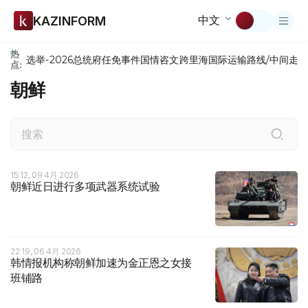
中文
KAZINFORM
热
选举-2026
总统府
任免
事件
国情咨文
跨里海国际运输路线/中间走
点:
朝鲜
15:12, 09 4月 2026
朝鲜近日进行多项武器系统试验
22:19, 06 4月 2026
韩情报机构称朝鲜加速为金正恩之女接
班铺路