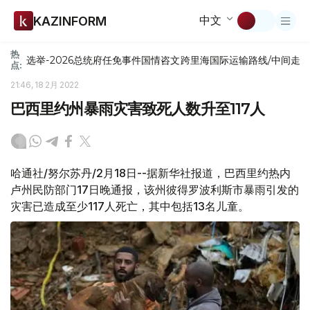
中文
KAZINFORM
热
选举-2026
总统府
任免
事件
国情咨文
跨里海国际运输路线/中间走
点:
21:46, 18 2月 2022
巴西里约州暴雨灾害致死人数升至117人
哈通社/努尔苏丹/2月18日--据新华社报道，巴西里约热内
卢州民防部门17日晚通报，该州彼得罗波利斯市暴雨引发的
灾害已造成至少117人死亡，其中包括13名儿童。