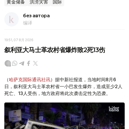
黄金储备
洪涝灾害
国际
без автора
编译
19:51, 07 8月 2026
叙利亚大马士革农村省爆炸致2死13伤
（
哈萨克国际通讯社讯
）据中新社报道，当地时间8月6
日，叙利亚大马士革农村省一小巴发生爆炸，造成至少2人
死亡、13人受伤，地方政府将此次袭击定性为恐袭。