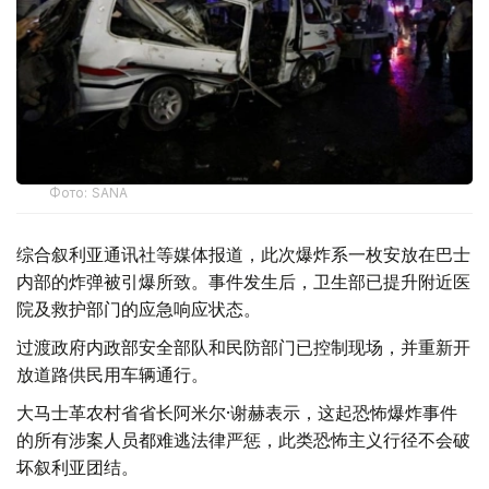
Фото: SANA
综合叙利亚通讯社等媒体报道，此次爆炸系一枚安放在巴士
内部的炸弹被引爆所致。事件发生后，卫生部已提升附近医
院及救护部门的应急响应状态。
过渡政府内政部安全部队和民防部门已控制现场，并重新开
放道路供民用车辆通行。
大马士革农村省省长阿米尔·谢赫表示，这起恐怖爆炸事件
的所有涉案人员都难逃法律严惩，此类恐怖主义行径不会破
坏叙利亚团结。