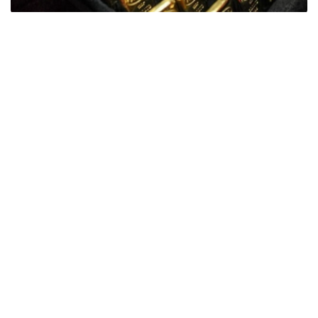
Фото: ӨзА
季度报告显示，哈萨克斯坦国家银行黄金储备增加了15吨。
波兰是2026年第二季度最大的黄金买家。该国在2026年第
二季度增加了51吨黄金储备。
中国购买了33吨黄金，乌兹别克斯坦购买了16吨，哈萨克
斯坦购买了15吨。约旦和捷克共和国的中央银行也分别增加
了6吨黄金储备。
全球各国央行在第二季度共购买了约289吨黄金，比2025年
同期增长了62%。去年同期，黄金购买量约为178吨。
世界黄金协会称，黄金需求的增长受到地缘政治不确定性、
本季度贵金属价格下跌，以及各国寻求国际储备多元化等因
素的影响。
根据该协会进行的一项调查，89%的央行行长预计未来一
年全球黄金储备量将会增加。45%的受访者表示，他们的