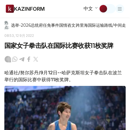
中文
KAZINFORM
热
选举-2026
总统府
任免
事件
国情咨文
跨里海国际运输路线/中间走
点:
08:53, 12 9月 2022
国家女子拳击队在国际比赛收获11枚奖牌
哈通社/努尔苏丹/9月12日--哈萨克斯坦女子拳击队在波兰
举行的国际比赛中获得11枚奖牌。