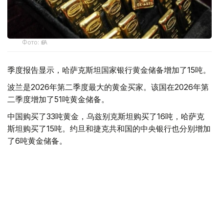
Фото: ӨзА
季度报告显示，哈萨克斯坦国家银行黄金储备增加了15吨。
波兰是2026年第二季度最大的黄金买家。该国在2026年第
二季度增加了51吨黄金储备。
中国购买了33吨黄金，乌兹别克斯坦购买了16吨，哈萨克
斯坦购买了15吨。约旦和捷克共和国的中央银行也分别增加
了6吨黄金储备。
全球各国央行在第二季度共购买了约289吨黄金，比2025年
同期增长了62%。去年同期，黄金购买量约为178吨。
世界黄金协会称，黄金需求的增长受到地缘政治不确定性、
本季度贵金属价格下跌，以及各国寻求国际储备多元化等因
素的影响。