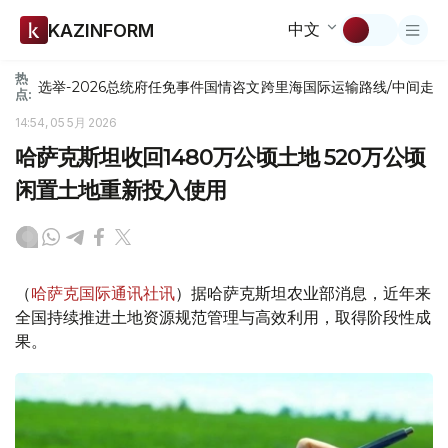
中文
KAZINFORM
热
选举-2026
总统府
任免
事件
国情咨文
跨里海国际运输路线/中间走
点:
14:54, 05 5月 2026
哈萨克斯坦收回1480万公顷土地 520万公顷
闲置土地重新投入使用
（
哈萨克国际通讯社讯
）据哈萨克斯坦农业部消息，近年来
全国持续推进土地资源规范管理与高效利用，取得阶段性成
果。