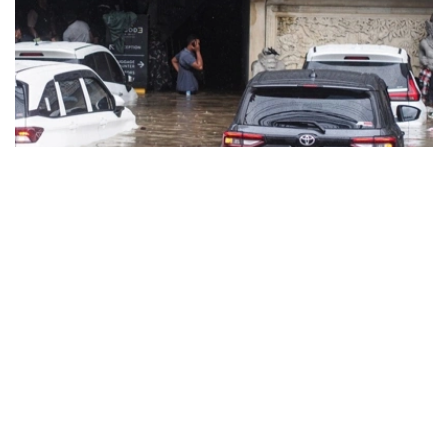
Фото: Moonstar Simanjuntak / XinHua / Global Look Press
法新社报道，当地灾害管理机构高级官员星期二（2月24
日）说，自星期一（23日）晚间以来，强降雨引发巴厘岛多
个地区和省会登巴萨市的洪水。目前没有造成任何人伤亡。
星期二洪水上涨期间，约有350人暂时避难。随着洪水退
去，大部分人目前已返回家园。
其中，洪水淹没巴东区的咖啡馆和加油站等设施，迫使一些
游客乘坐橡皮艇撤离。