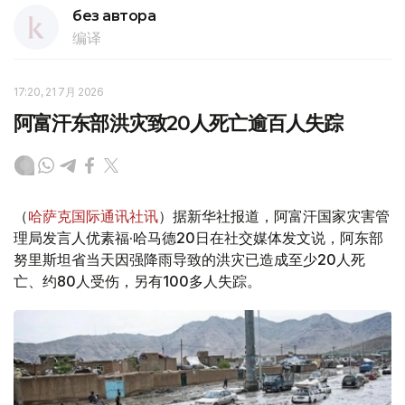
без автора
编译
17:20, 21 7月 2026
阿富汗东部洪灾致20人死亡逾百人失踪
（
哈萨克国际通讯社讯
）据新华社报道，阿富汗国家灾害管
理局发言人优素福·哈马德20日在社交媒体发文说，阿东部
努里斯坦省当天因强降雨导致的洪灾已造成至少20人死
亡、约80人受伤，另有100多人失踪。