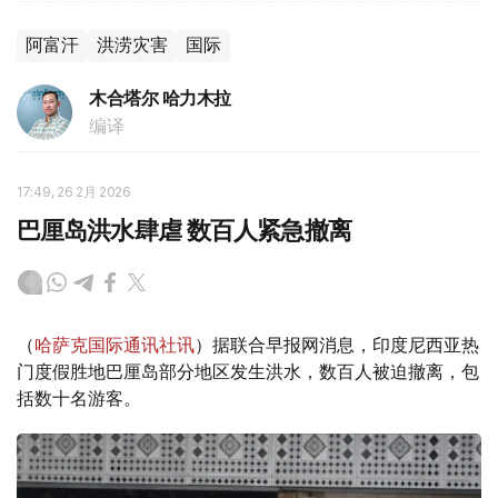
阿富汗
洪涝灾害
国际
木合塔尔 哈力木拉
编译
17:49, 26 2月 2026
巴厘岛洪水肆虐 数百人紧急撤离
（
哈萨克国际通讯社讯
）据联合早报网消息，印度尼西亚热
门度假胜地巴厘岛部分地区发生洪水，数百人被迫撤离，包
括数十名游客。