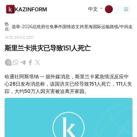
中文
KAZINFORM
热
选举-2026
总统府
任免
事件
国情咨文
跨里海国际运输路线/中间走
点:
10:15, 29 5月 2017
斯里兰卡洪灾已导致151人死亡
哈通社阿斯塔纳 -- 据外媒消息，斯里兰卡紧急情况反应中
心28日发布消息称，该国洪灾已经导致151人死亡，111人失
踪，大约50万人因灾害被迫离开家园。