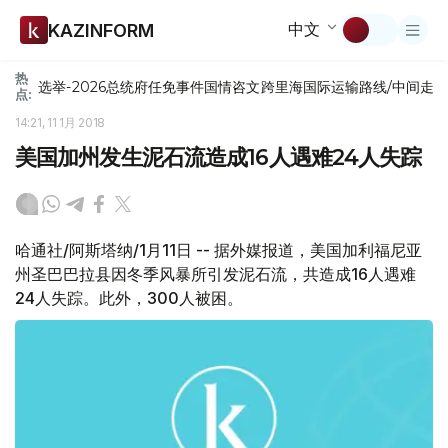
中文
KAZINFORM
热
选举-2026
总统府
任免
事件
国情咨文
跨里海国际运输路线/中间走
点:
14:21, 11 1月 2018
美国加州发生泥石流造成16人遇难24人失踪
哈通社/阿斯塔纳/1月11日 -- 据外媒报道，美国加利福尼亚
州圣巴巴拉县因冬季风暴所引发泥石流，共造成16人遇难
24人失踪。此外，300人被困。