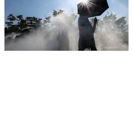
Фото: Yonhap
据韩国疾病管理厅（疾管厅）6日通报，前一日共有208人
因中暑、热衰竭等高温疾病前往急诊就诊，其中1人死亡。
高温疾病患者已连续三天超过200人，高温相关死亡病例也
已连续五天出现。
由此，自疾管厅于5月15日启动高温疾病监测预警体系以
来，截至前一日，全国累计报告高温疾病患者达2665人，
死亡病例增至23例。