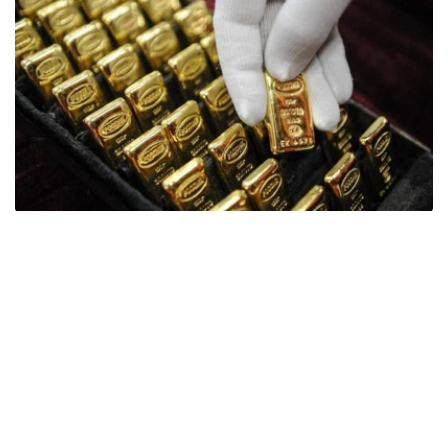
Фото: ӨзА
季度报告显示，哈萨克斯坦国家银行黄金储备增加了15吨。
波兰是2026年第二季度最大的黄金买家。该国在2026年第
二季度增加了51吨黄金储备。
中国购买了33吨黄金，乌兹别克斯坦购买了16吨，哈萨克
斯坦购买了15吨。约旦和捷克共和国的中央银行也分别增加
了6吨黄金储备。