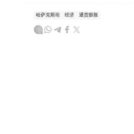
哈萨克斯坦
经济
通货膨胀
木合塔尔 哈力木拉
编译
12:04, 24 7月 2026
连续两次降息！哈萨克斯坦基准利
（哈萨克国际通讯社讯）哈萨克斯坦央行——
基准利率由17%下调至16.75%。