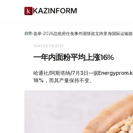
KAZINFORM
选举-2026
总统府
任免
事件
国情咨文
跨里海国际运输路
趋势:
13:41, 03 7月 2023
一年内面粉平均上涨16%
哈通社/阿斯塔纳/7月3日--据Energyp
16%，而其产量保持不变。