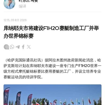
叶尔兰 马赞
编译
12:15, 05 8月 2026
库纳耶夫市将建设F1H2O赛艇制造工厂并举
办世界锦标赛
（哈萨克国际通讯社讯）据阿拉木图州政府新闻处消息，哈
萨克斯坦计划在库纳耶夫市建设一座专门生产F1H2O世界一
级方程式摩托艇锦标赛比赛用赛艇的工厂，并设立培养专业
赛艇运动员的培训学院。