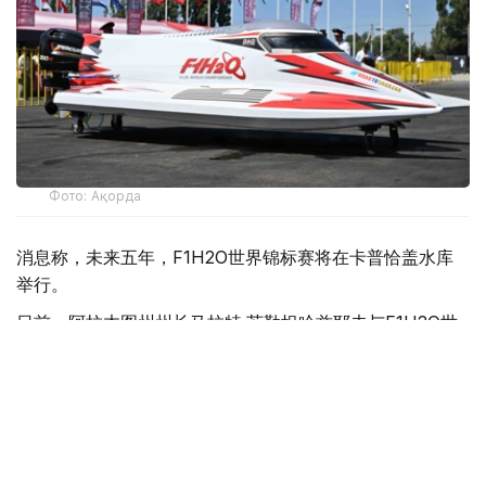
Фото: Ақорда
消息称，未来五年，F1H2O世界锦标赛将在卡普恰盖水库
举行。
日前，阿拉木图州州长马拉特·苏勒坦哈兹耶夫与F1H2O世
界锦标赛运营方H2O Racing公司代表就项目实施前景举行
会谈。
苏勒坦哈兹耶夫表示，举办这一国际顶级赛事将有助于提升
哈萨克斯坦国际影响力，并为旅游业发展注入新的动力。他
指出，地方政府将与旅游和体育部密切合作，为项目实施提