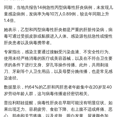
同期，当地共报告14例急性丙型病毒性肝炎病例，未发现儿
童感染病例，发病率为每10万人0.89例，较去年同期上升
1.4倍。
她表示，乙型和丙型病毒性肝炎都是严重的肝脏传染病，病
毒可通过受损皮肤或黏膜进入人体。感染源包括急性或慢性
肝炎患者以及病毒携带者。
专家指出，感染主要通过接触受污染血液、不安全性行为、
使用未经严格消毒的医疗或美容器械，以及在不符合卫生要
求的条件下进行文身、穿孔等操作传播。此外，共用剃须
刀、牙刷等个人卫生用品，以及母婴分娩传播，也是常见感
染途径。
数据显示，约64%的乙肝和丙肝患者年龄集中在20岁至40
岁劳动年龄人群，这与病毒传播途径密切相关。
普拉利耶娃提醒，病毒性肝炎在早期可能没有明显症状。如
果出现乏力、容易疲劳、食欲下降、右上腹不适或疼痛、恶
心、肌肉和关节疼痛，以及皮肤、眼白发黄、尿液颜色加