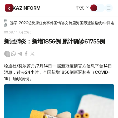
中文
KAZINFORM
热
选举-2026
总统府
任免
事件
国情咨文
跨里海国际运输路线/中间走
点:
09:08, 14 7月 2020
新冠肺炎：新增1856例 累计确诊61755例
哈通社/努尔苏丹/7月14日-- 据新冠疫情官方信息平台14日
消息，过去24小时，全国新增1856例新冠肺炎（COVID-
19）确诊病例。