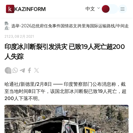
中文
KAZINFORM
热
选举-2026
总统府
任免
事件
国情咨文
跨里海国际运输路线/中间走
点:
21:23, 08 2月 2021
印度冰川断裂引发洪灾 已致19人死亡超200
人失踪
哈通社/新德里/2月8日 —— 印度警察部门公布消息称，截
至当地时间8日下午，该国北部冰川断裂已致19人死亡，超
200人下落不明。