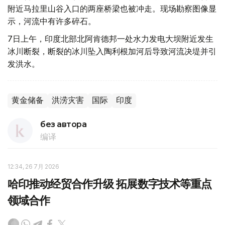
附近马拉里山谷入口的两座桥梁也被冲走。现场勘察图像显
示，河流中有许多碎石。
7日上午，印度北部北阿肯德邦一处水力发电大坝附近发生
冰川断裂，断裂的冰川坠入陶利根加河后导致河流决堤并引
发洪水。
黄金储备
洪涝灾害
国际
印度
без автора
编译
12:34, 26 7月 2026
哈印推动经贸合作升级 拓展数字技术等重点
领域合作