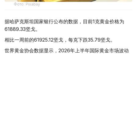
Фото: Pixabay
据哈萨克斯坦国家银行公布的数据，目前1克黄金价格为
61889.33坚戈。
相比一周前的61925.12坚戈，每克下跌35.79坚戈。
世界黄金协会数据显示，2026年上半年国际黄金市场波动
明显。今年1月，国际金价曾12次刷新历史纪录，最高升至
每金衡盎司5405美元；但到6月，金价一度回落至每金衡盎
司4002美元。
世界黄金协会表示，下半年黄金价格走势将主要受到地缘政
治局势、利率变化以及投资者市场情绪等因素影响。
在当前市场环境保持不变的情况下，预计到今年年底，国际
金价将围绕每金衡盎司4100美元上下约5%的区间波动。
黄金储备
经济