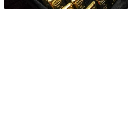
Фото: ӨзА
季度报告显示，哈萨克斯坦国家银行黄金储备增加了15吨。
波兰是2026年第二季度最大的黄金买家。该国在2026年第
二季度增加了51吨黄金储备。
中国购买了33吨黄金，乌兹别克斯坦购买了16吨，哈萨克
斯坦购买了15吨。约旦和捷克共和国的中央银行也分别增加
了6吨黄金储备。
全球各国央行在第二季度共购买了约289吨黄金，比2025年
同期增长了62%。去年同期，黄金购买量约为178吨。
世界黄金协会称，黄金需求的增长受到地缘政治不确定性、
本季度贵金属价格下跌，以及各国寻求国际储备多元化等因
素的影响。
根据该协会进行的一项调查，89%的央行行长预计未来一
年全球黄金储备量将会增加。45%的受访者表示，他们的