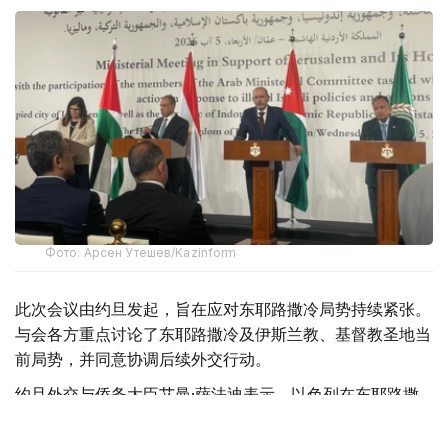
Фото: Арсен Утешев/Kazinform
此次会议由约旦发起，旨在应对东耶路撒冷局势持续紧张。
与会各方重点讨论了东耶路撒冷及伊斯兰教、基督教圣地当
前局势，并同意协调后续外交行动。
约旦外交与侨务大臣艾曼·萨法迪表示，以色列在东耶路撒
冷采取的行动已使当地局势，特别是阿克萨清真寺（尊贵禁
寺）周边局势达到前所未有的危险程度。约旦认为，这些举