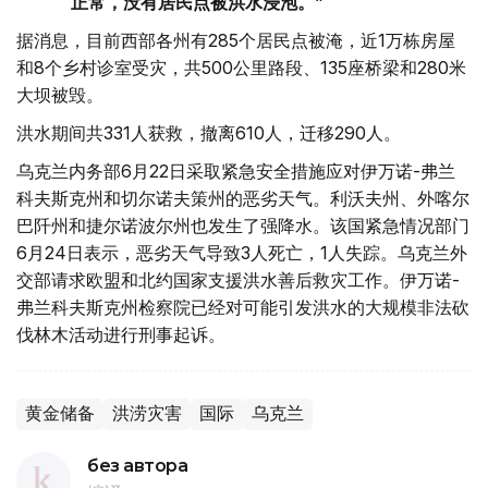
正常，没有居民点被洪水浸泡。”
据消息，目前西部各州有285个居民点被淹，近1万栋房屋
和8个乡村诊室受灾，共500公里路段、135座桥梁和280米
大坝被毁。
洪水期间共331人获救，撤离610人，迁移290人。
乌克兰内务部6月22日采取紧急安全措施应对伊万诺-弗兰
科夫斯克州和切尔诺夫策州的恶劣天气。利沃夫州、外喀尔
巴阡州和捷尔诺波尔州也发生了强降水。该国紧急情况部门
6月24日表示，恶劣天气导致3人死亡，1人失踪。乌克兰外
交部请求欧盟和北约国家支援洪水善后救灾工作。伊万诺-
弗兰科夫斯克州检察院已经对可能引发洪水的大规模非法砍
伐林木活动进行刑事起诉。
黄金储备
洪涝灾害
国际
乌克兰
без автора