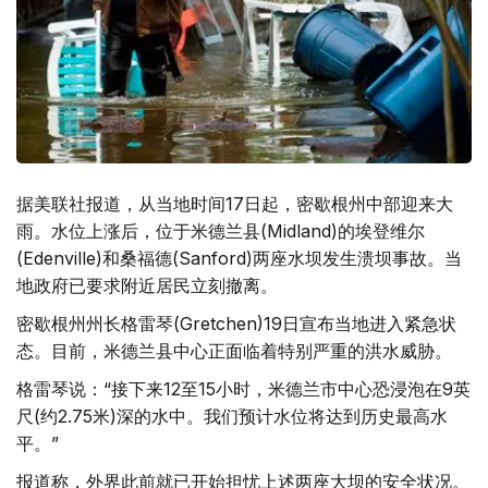
据美联社报道，从当地时间17日起，密歇根州中部迎来大
雨。水位上涨后，位于米德兰县(Midland)的埃登维尔
(Edenville)和桑福德(Sanford)两座水坝发生溃坝事故。当
地政府已要求附近居民立刻撤离。
密歇根州州长格雷琴(Gretchen)19日宣布当地进入紧急状
态。目前，米德兰县中心正面临着特别严重的洪水威胁。
格雷琴说：“接下来12至15小时，米德兰市中心恐浸泡在9英
尺(约2.75米)深的水中。我们预计水位将达到历史最高水
平。”
报道称，外界此前就已开始担忧上述两座大坝的安全状况。