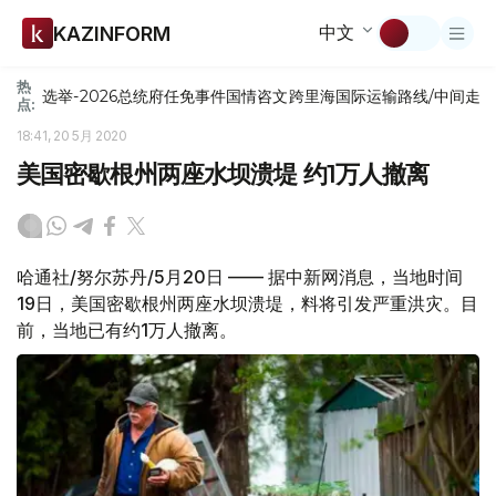
中文
KAZINFORM
热
选举-2026
总统府
任免
事件
国情咨文
跨里海国际运输路线/中间走
点:
18:41, 20 5月 2020
美国密歇根州两座水坝溃堤 约1万人撤离
哈通社/努尔苏丹/5月20日 —— 据中新网消息，当地时间
19日，美国密歇根州两座水坝溃堤，料将引发严重洪灾。目
前，当地已有约1万人撤离。