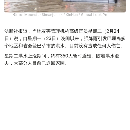
Фото: Moonstar Simanjuntak / XinHua / Global Look Press
法新社报道，当地灾害管理机构高级官员星期二（2月24
日）说，自星期一（23日）晚间以来，强降雨引发巴厘岛多
个地区和省会登巴萨市的洪水。目前没有造成任何人伤亡。
星期二洪水上涨期间，约有350人暂时避难。随着洪水退
去，大部分人目前已返回家园。
其中，洪水淹没巴东区的咖啡馆和加油站等设施，迫使一些
游客乘坐橡皮艇撤离。
28岁的墨西哥公民帕拉西奥斯说：“我们来这里是为了参观
巴厘岛动物园……我们原本想去看大象，但由于洪水泛滥，
我们没能去成。”
机场发言人发声明说，星期二早些时候，暴雨迫使两架飞往
巴厘岛机场的国际航班改道，另有三架航班延误。