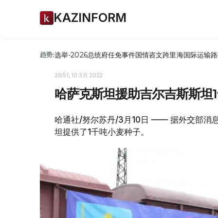
KAZINFORM
选举-2026
总统府
任免
事件
国情咨文
跨里海国际运输路
趋势:
20:51, 10 3月 2022
哈萨克斯坦援助吉尔吉斯斯坦
哈通社/努尔苏丹/3月10日 —— 据外交
坦提供了1千吨小麦种子。