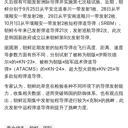
久后很有可能发射洲际导弹并实施第七次核试验。近期，朝
鲜分别于9月25日从平安北道泰川一带发射1枚、28日从平
壤顺安一带发射2枚、29日从平安南道顺川一带发射2枚、
10月1日从平壤顺安一带发射2枚短程弹道导弹（SRBM）。
朝鲜今年来已发射弹道导弹21次，发射巡航导弹2次。此次
是韩国新政府成立以来朝鲜第9次发射导弹。
据观测，朝鲜近期发射的短程导弹在飞行高度、距离、速度
等参数方面有所不同，分别试射了被称为朝版«伊斯坎德
尔»的«KN-23»、被称为朝版«陆军战术弹道导
弹»（ATACMS）的«KN-24»、超大型火箭炮«KN-25»等
多款短程弹道导弹。
专家认为，朝鲜此举意在检验各种不同环境下的导弹发射能
力，收集相关数据，进而突破韩国的防御体系。也有观点指
出，朝鲜近期集中发射短程导弹进行较为«克制»的挑衅，此
次发射中远程弹道导弹则提升了挑衅力度。