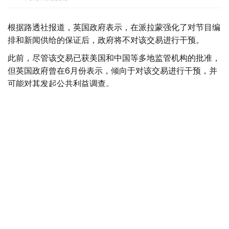
根据路透社报道，英国政府表示，在派拉蒙强化了对节目编
排和新闻供给的保证后，政府将不对该交易进行干预。
此前，尽管该交易已获美国和中国等多地监管机构的批准，
但英国政府曾在6月份表示，倾向于对该交易进行干预，并
可能对其发起公共利益调查。
政府指出，派拉蒙天舞首席执行官埃里森（David Ellison）
所提供的保证，已解决英国文化、媒体和体育大臣南迪
（Lisa Nandy）的担忧，这些保证将转化为具有法律约束
力的承诺。
政府指出，派拉蒙已同意，合并后集团在英国的有线电视和
点播服务将保留各自独立的编辑自主权。
政府补充称，派拉蒙旗下的英国“第五频道”（Channel 5）
新闻业务，在编辑权上将与CNN国际台（CNN
International）和哥伦比亚广播公司新闻台（CBS News）
保持独立。