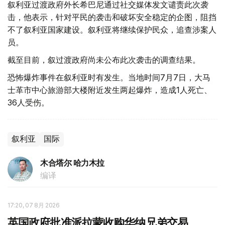
叙利亚过渡政府外长希巴尼通过社交媒体发文谴责此次袭
击，他表示，针对平民的袭击和破坏安全稳定的企图，阻挡
不了叙利亚国家建设。叙利亚将继续保护民众，追查涉案人
员。
截至目前，叙过渡政府尚未公布此次袭击的调查结果。
恐怖爆炸事件在叙利亚时有发生。当地时间7月7日，大马
士革市中心旅游部大楼附近发生两起爆炸，造成1人死亡、
36人受伤。
叙利亚
国际
木合塔尔 哈力木拉
编译
17:20, 07 8月 2026
英国政府批准派拉蒙收购华纳兄弟交易