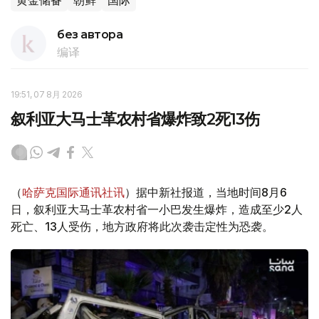
黄金储备
朝鲜
国际
без автора
编译
19:51, 07 8月 2026
叙利亚大马士革农村省爆炸致2死13伤
（
哈萨克国际通讯社讯
）据中新社报道，当地时间8月6
日，叙利亚大马士革农村省一小巴发生爆炸，造成至少2人
死亡、13人受伤，地方政府将此次袭击定性为恐袭。