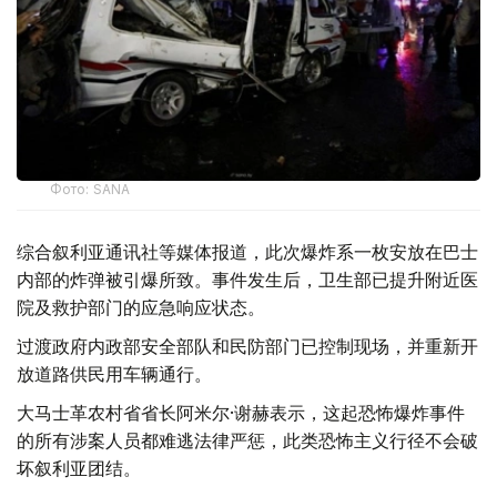
Фото: SANA
综合叙利亚通讯社等媒体报道，此次爆炸系一枚安放在巴士
内部的炸弹被引爆所致。事件发生后，卫生部已提升附近医
院及救护部门的应急响应状态。
过渡政府内政部安全部队和民防部门已控制现场，并重新开
放道路供民用车辆通行。
大马士革农村省省长阿米尔·谢赫表示，这起恐怖爆炸事件
的所有涉案人员都难逃法律严惩，此类恐怖主义行径不会破
坏叙利亚团结。