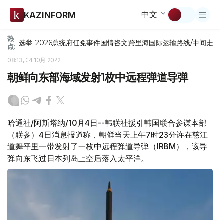
中文
KAZINFORM
热
选举-2026
总统府
任免
事件
国情咨文
跨里海国际运输路线/中间走
点:
08:13, 04 10月 2022
朝鲜向东部海域发射1枚中远程弹道导弹
哈通社/阿斯塔纳/10月4日--韩联社援引韩国联合参谋本部
（联参）4日消息报道称，朝鲜当天上午7时23分许在慈江
道舞平里一带发射了一枚中远程弹道导弹（IRBM），该导
弹向东飞过日本列岛上空后落入太平洋。