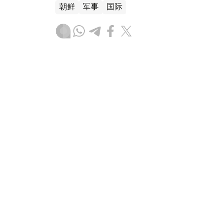
朝鲜
军事
国际
木合塔尔 哈力木拉
编译
22:19, 06 4月 2026
韩情报机构称朝鲜加速为金正
（
哈萨克国际通讯社讯
）据韩联社报道，韩
会委员长金正恩之女金主爱（音）驾驶坦克
的疑虑，加快确立其继承人地位的铺垫工作