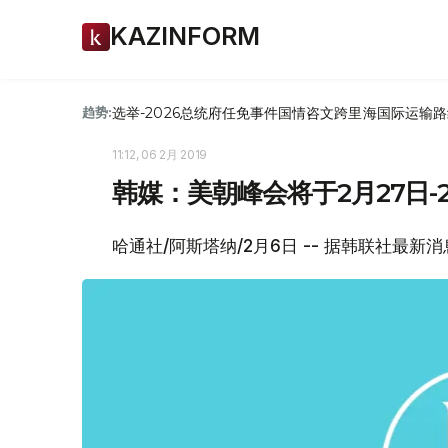
KAZINFORM
选举-2026
总统府
任免
事件
国情咨文
跨里海国际运输路
趋势:
11:12, 06 2月 2019
韩媒：美朝峰会将于2月27日-
哈通社/阿斯塔纳/2月6日 -- 据韩联社最新