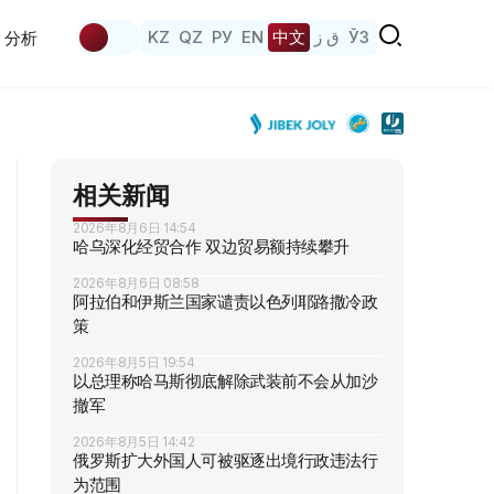
KZ
QZ
РУ
EN
中文
ق ز
ЎЗ
分析
相关新闻
2026年8月6日 14:54
哈乌深化经贸合作 双边贸易额持续攀升
2026年8月6日 08:58
阿拉伯和伊斯兰国家谴责以色列耶路撒冷政
策
2026年8月5日 19:54
以总理称哈马斯彻底解除武装前不会从加沙
撤军
2026年8月5日 14:42
俄罗斯扩大外国人可被驱逐出境行政违法行
为范围