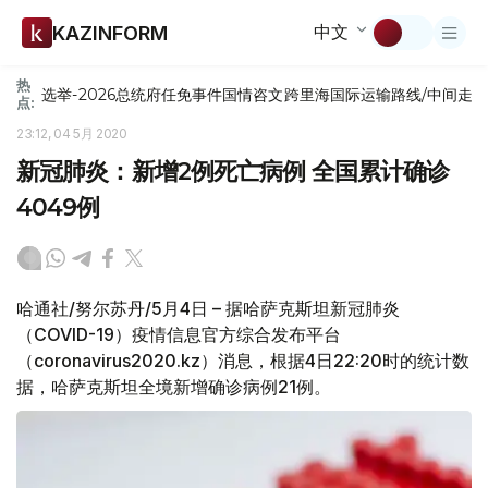
中文
KAZINFORM
热
选举-2026
总统府
任免
事件
国情咨文
跨里海国际运输路线/中间走
点:
23:12, 04 5月 2020
新冠肺炎：新增2例死亡病例 全国累计确诊
4049例
哈通社/努尔苏丹/5月4日 – 据哈萨克斯坦新冠肺炎
（COVID-19）疫情信息官方综合发布平台
（coronavirus2020.kz）消息，根据4日22:20时的统计数
据，哈萨克斯坦全境新增确诊病例21例。