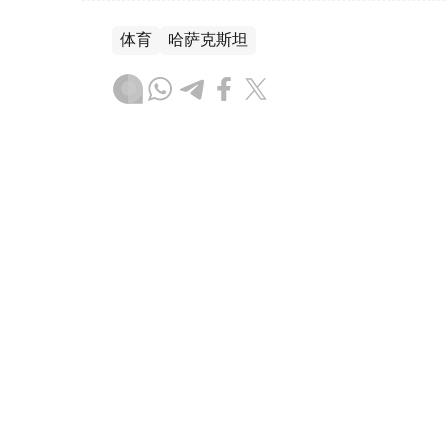
体育
哈萨克斯坦
木合塔尔 哈力木拉
编译
18:04, 06 8月 2026
阿拉木图首座日本花园即将开
（
哈萨克国际通讯社讯
）阿拉木图市首座日
的信息，项目计划于2026年8月正式开工，