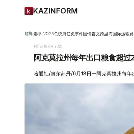
KAZINFORM
选举-2026
总统府
任免
事件
国情咨文
跨里海国际运输路
趋势:
14:16, 18 6月 2021
阿克莫拉州每年出口粮食超过2
哈通社/努尔苏丹/6月18日--阿克莫拉州每