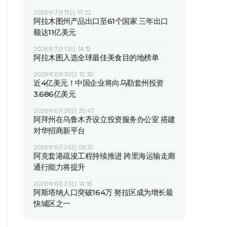
2026年7月15日 17:22
阿拉木图州产品出口至61个国家 三年出口
额达11亿美元
2026年7月13日 14:15
阿拉木图入选全球最佳美食目的地榜单
2026年6月30日 12:30
近4亿美元！中国企业将向乌勒套州投资
3.686亿美元
2026年6月26日 20:47
阿拜州在乌鲁木齐设立投资服务办公室 搭建
对华招商新平台
2026年6月24日 08:51
阿克套港疏浚工程持续推进 跨里海运输走廊
通行能力将提升
2026年6月23日 14:16
阿斯塔纳人口突破164万 努拉区成为增长最
快城区之一