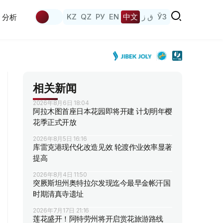
KZ
QZ
РУ
EN
中文
ق ز
ЎЗ
分析
相关新闻
2026年8月6日 18:04
阿拉木图首座日本花园即将开建 计划明年樱
花季正式开放
2026年8月5日 16:16
库雷克港现代化改造见效 轮渡作业效率显著
提高
2026年8月4日 11:50
突厥斯坦州奥特拉尔发现迄今最早金帐汗国
时期清真寺遗址
2026年7月17日 21:16
莲花盛开！阿特劳州将开启赏花旅游路线