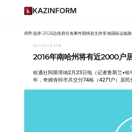
KAZINFORM
选举-2026
总统府
任免
事件
国情咨文
跨里海国际运输路
趋势:
15:21, 23 2月 2016
2016年南哈州将有近2000
哈通社阿斯塔纳2月23日电（记者鲁斯兰•哈
年，奇姆肯特市共交付74栋（4271户）居