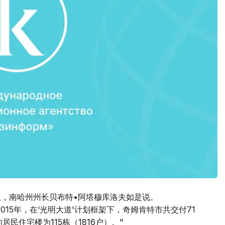
上，南哈州州长贝布特•阿塔穆库洛夫如是说。
15年，在‘光明大道'计划框架下，奇姆肯特市共交付71
民住宅楼为115栋（1816户）。"