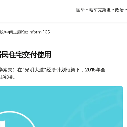
国际
哈萨克斯坦
政治
线/中间走廊
Kazinform-105
户居民住宅交付使用
毕索夫）在"光明大道"经济计划框架下，2015年全
民住宅楼。