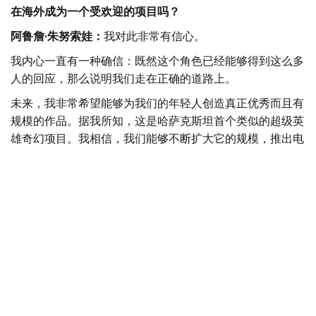
在海外成为一个受欢迎的项目吗？
阿鲁詹·朱努索娃：
我对此非常有信心。
我内心一直有一种确信：既然这个角色已经能够得到这么多
人的回应，那么说明我们走在正确的道路上。
未来，我非常希望能够为我们的年轻人创造真正优秀而且有
规模的作品。据我所知，这是哈萨克斯坦首个类似的超级英
雄奇幻项目。我相信，我们能够不断扩大它的规模，推出电
子游戏、漫画和系列影视作品。
我自己非常喜欢动漫文化。正是因为动漫，我开始了解日
本。
所以，我也希望把Tengrida塑造成这样的角色——让其他国
家的人因为她而开始了解哈萨克斯坦，了解游牧民族和突厥
语民族。
我希望Tengrida能够成为一名文化大使。