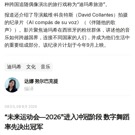
种跨国追随偶像演出的旅行戏称为“迪玛希旅游”。
报道还介绍了导演戴维·科良特斯（David Collantes）拍摄
的纪录片《Al compás de su voz》（《伴随他的歌
声》）。影片聚焦迪玛希在西班牙的粉丝群体，讲述他的音
乐如何跨越国界，连接不同国家的人们，并成为他们生活中
的重要组成部分。该纪录片计划于今年9月上映。
迪玛希
文化
音乐
达娜 努尔巴克提
编译
08:03, 08 8月 2026
“未来运动会—2026”进入冲冠阶段 数字舞蹈
率先决出冠军