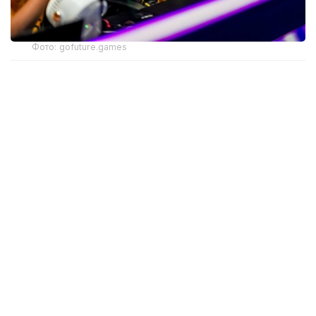
Фото: gofuture.games
经过连续数日的争夺，“未来运动会—2026”赛事重心正由
晋级之争转向冠军争夺。
MLBB四强产生
《Mobile Legends: Bang Bang》（MLBB）项目8月7日
进行了四场四分之一决赛。
首场比赛中，Selangor Red Giants以2:0战胜FUT
Esports，成为首支晋级四强的队伍。首局FUT Esports一
度占据主动，但Selangor Red Giants通过关键团战逐渐扭
转局势。第二局比赛中，Selangor Red Giants进一步扩大
优势，仅用约10分钟便结束比赛。
随后，ONIC以2:0击败DIAN FENG YAO