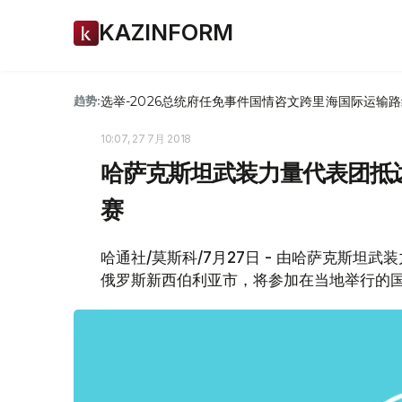
KAZINFORM
选举-2026
总统府
任免
事件
国情咨文
跨里海国际运输路
趋势:
10:07, 27 7月 2018
哈萨克斯坦武装力量代表团抵达
赛
哈通社/莫斯科/7月27日 - 由哈萨克斯
俄罗斯新西伯利亚市，将参加在当地举行的国际