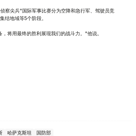
"侦察尖兵"国际军事比赛分为空降和急行军、驾驶员竞
集结地域等5个阶段。
备，将用最终的胜利展现我们的战斗力。"他说。
斯
哈萨克斯坦
国防部