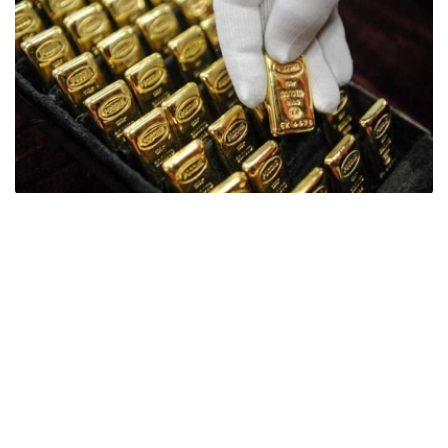
Фото: ӨзА
季度报告显示，哈萨克斯坦国家银行黄金储备增加了15吨。
波兰是2026年第二季度最大的黄金买家。该国在2026年第
二季度增加了51吨黄金储备。
中国购买了33吨黄金，乌兹别克斯坦购买了16吨，哈萨克
斯坦购买了15吨。约旦和捷克共和国的中央银行也分别增加
了6吨黄金储备。
全球各国央行在第二季度共购买了约289吨黄金，比2025年