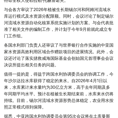
特命全权大使耶拉勒·托赫詹诺夫。
与会各方审议了2026年植被生长期锡尔河和阿姆河流域水
库运行模式及水资源分配限额。同时，会议讨论了制定锡尔
河流域水资源自动化核算系统实施计划的方案。与会代表批
准了相关文件的编制工作，并计划于今年9月前就此成立专
门工作组。
各国水利部门负责人还审议了与世界银行合作实施的中亚国
家水资源高效利用区域合作赠款项目的进展情况。此外，会
议还讨论了落实拯救咸海国际基金会创始国元首理事会会议
决议所提出相关任务的问题。
值得一提的是，得益于跨国水利协调委员会的协调工作，今
年沙尔达拉水库获得了稳定的来水。自2026年4月1日以
来，水库累计来水量约为30亿立方米，高于去年同期及多
年同期平均水平。预计在植被生长期结束前，水库来水仍将
持续。目前，锡尔河流域水资源形势总体稳定，农业用水按
照正常模式得到保障。
据悉，中亚跨国水利协调委员会第95次会议将在土库曼斯