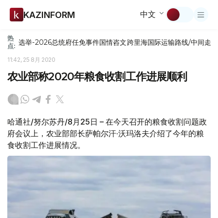
中文
KAZINFORM
热
选举-2026
总统府
任免
事件
国情咨文
跨里海国际运输路线/中间走
点:
11:42, 25 8月 2020
农业部称2020年粮食收割工作进展顺利
哈通社/努尔苏丹/8月25日 – 在今天召开的粮食收割问题政
府会议上，农业部部长萨帕尔汗·沃玛洛夫介绍了今年的粮
食收割工作进展情况。