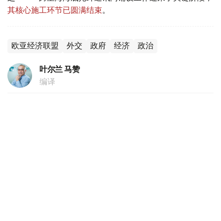
其核心施工环节已圆满结束
。
欧亚经济联盟
外交
政府
经济
政治
叶尔兰 马赞
编译
20:44, 05 8月 2026
跨里海数字走廊建设取得重大突破 海底光缆
铺设最艰难阶段顺利完成
（
哈萨克国际通讯社讯
）据政府官网消息，哈萨克斯坦电信
领域规模最大的基础设施项目之一——跨里海海底光纤通讯
网铺设工作迎来了关键阶段，其核心施工环节已圆满结束。