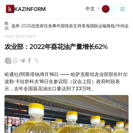
中文
KAZINFORM
热
选举-2026
总统府
任免
事件
国情咨文
跨里海国际运输路线/中间走
点:
20:47, 16 6月 2023
农业部：2022年葵花油产量增长62%
哈通社/阿斯塔纳/6月16日 —— 哈萨克斯坦农业部部长叶尔
波勒·卡拉舒科夫16日在参议院（议会上院）政府时段表
示，去年全国葵花油出口量达到了23万吨。