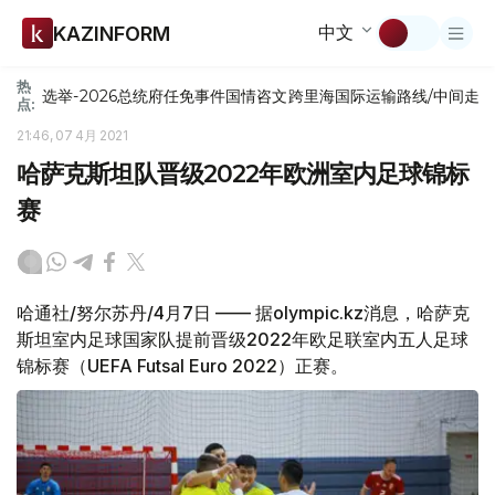
中文
KAZINFORM
热
选举-2026
总统府
任免
事件
国情咨文
跨里海国际运输路线/中间走
点:
21:46, 07 4月 2021
哈萨克斯坦队晋级2022年欧洲室内足球锦标
赛
哈通社/努尔苏丹/4月7日 —— 据olympic.kz消息，哈萨克
斯坦室内足球国家队提前晋级2022年欧足联室内五人足球
锦标赛（UEFA Futsal Euro 2022）正赛。