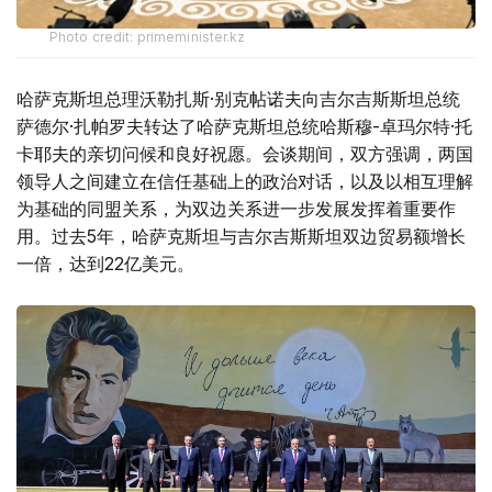
Photo credit: primeminister.kz
哈萨克斯坦总理沃勒扎斯·别克帖诺夫向吉尔吉斯斯坦总统
萨德尔·扎帕罗夫转达了哈萨克斯坦总统哈斯穆-卓玛尔特·托
卡耶夫的亲切问候和良好祝愿。会谈期间，双方强调，两国
领导人之间建立在信任基础上的政治对话，以及以相互理解
为基础的同盟关系，为双边关系进一步发展发挥着重要作
用。过去5年，哈萨克斯坦与吉尔吉斯斯坦双边贸易额增长
一倍，达到22亿美元。