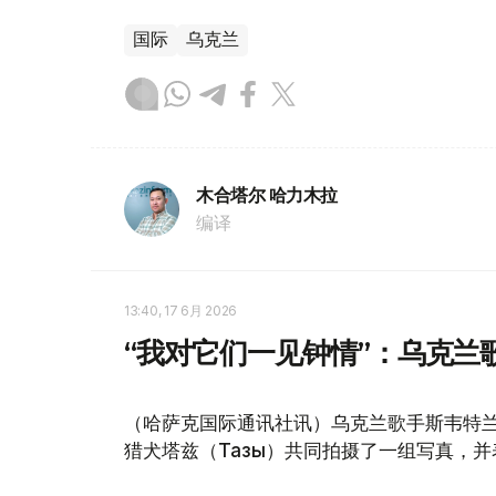
国际
乌克兰
木合塔尔 哈力木拉
编译
13:40, 17 6月 2026
“我对它们一见钟情”：乌克兰
（哈萨克国际通讯社讯）乌克兰歌手斯韦特兰娜·
猎犬塔兹（Тазы）共同拍摄了一组写真，并