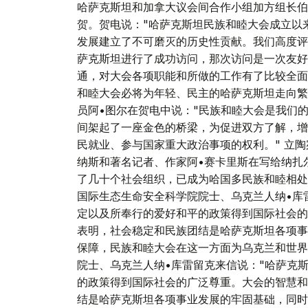
哈萨克斯坦和加拿大议会间合作小组加方组长伯
贺。贺电说："哈萨克斯坦民族和睦大会成立以
发展建立了不可磨灭的历史性贡献。我们高度评
萨克斯坦进行了成功访问，那次访问是一次友好
通，对大会各项职能和所做的工作有了比较全面
和睦大会必将为年轻、民主的哈萨克斯坦走向繁
员阿•图尔在贺电中说："民族和睦大会是我们
间架起了一座金色的桥梁，为促进双方了解，增
民就业、参与国家重大政治事项的权利。" 立
纳斯和著名记者、作家阿•赛卡里斯在写给纳扎
了几十个社会组织，已成为哈国多民族和睦相处
国际生态生命安全科学院院士、乌克兰人纳•库
定以及所奉行的爱好和平的政策得到国际社会的
表明，社会稳定和民族团结是哈萨克斯坦各项事
保障，民族和睦大会在这一方面为乌克兰和世界
院士、乌克兰人纳•库雷留克来信说："哈萨克
的政策得到国际社会的广泛尊重。大会的智慧和
结是哈萨克斯坦各项事业发展的牢固基础，同时