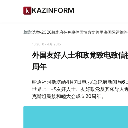
KAZINFORM
选举-2026
总统府
任免
事件
国情咨文
跨里海国际运输路
趋势:
10:26, 07 4月 2015
外国友好人士和政党致电致信
周年
哈通社阿斯塔纳4月7日电 据总统府新闻局
世界上一些友好人士、友好政党及其领导人
克斯坦民族和睦大会成立20周年。