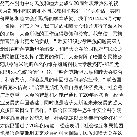
努瓦在贺电中对民族和睦大会成立20周年表示热烈的祝
来为贵国不同民族和不同宗教和平共处，平等对话、共同
价民族和睦大会所取得的辉煌成就。我于2014年9月对哈
、愉快、难忘之旅，我与民族和睦大会领导进行了深入沟
的了解，大会所做的工作值得敬佩和赞赏。我坚信，民族
荣富强作出更大的贡献。" 欧安组织少数民族问题高级专
的组织在哈萨克斯坦的缩影，和睦大会在哈国政府与民众之
进民族团结发挥了重要的作用。大会保障了哈国各民族公
陶宛以格迪米纳斯命名的维尔纽斯科技大学教授阿•维希尤
尔巴耶夫总统的信件中说："哈萨克斯坦民族和睦大会联合
、和衷共济、和谐发展的牢固根基和坚实纽带。" 联合国
雷留克来信说："哈萨克斯坦依靠自身的经济发展、社会稳
广泛尊重。大会的智慧和才能已通过了20年的考验，经验
业发展的牢固基础，同时也是哈萨克斯坦未来发展的强大
众多国家树立了榜样。" 联合国国际生态生命安全科学院
斯坦依靠自身的经济发展、社会稳定以及所奉行的爱好和平
才能已通过了20年的考验，经验表明，社会稳定和民族团
也是哈萨克斯坦未来发展的强大保障，民族和睦大会在这