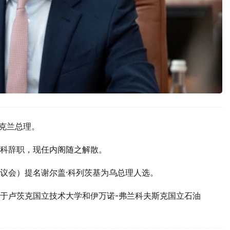
乌克兰总理。
坚科辞职，现任内阁随之解散。
（议会）提名谢尔盖·科列茨基为乌总理人选。
就读于卢茨克国立技术大学和伊万诺-弗兰科夫斯克国立石油