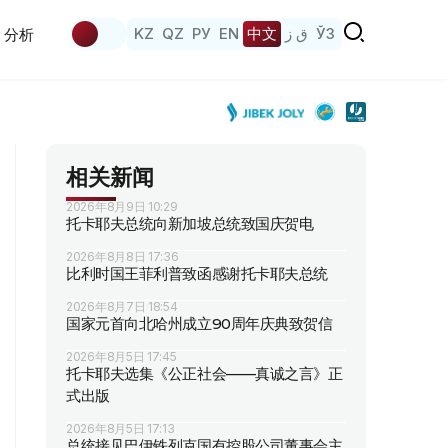
KZ
QZ
РУ
EN
中文
ق ز
ЎЗ
分析
相关新闻
2026年8月9日 10:29
托卡耶夫总统向新加坡总统致国庆贺电
2026年8月8日 17:36
比利时国王菲利普致函感谢托卡耶夫总统
2026年8月7日 18:54
国家元首向北哈州成立90周年庆典致贺信
2026年8月5日 17:45
托卡耶夫选集《公正社会——真诚之言》正
式出版
2026年8月5日 17:13
总统接见巴伊铁列克国有控股公司董事会主