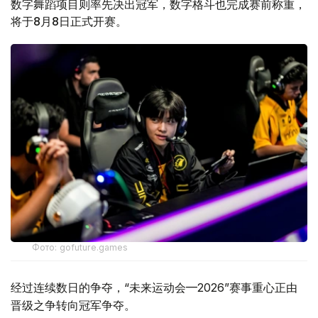
数字舞蹈项目则率先决出冠军，数字格斗也完成赛前称重，
将于8月8日正式开赛。
Фото: gofuture.games
经过连续数日的争夺，“未来运动会—2026”赛事重心正由
晋级之争转向冠军争夺。