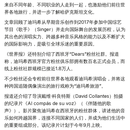
来自不同年龄、不同职业的人走到一起，也激励他们前往世
界各地旅行，并进一步了解哈萨克斯坦文化。
文章回顾了迪玛希从早期音乐创作到2017年参加中国综艺
节目《歌手》（Singer）并走向国际舞台的发展历程，认为
其出色的演唱实力、跨越多种音乐风格的能力以及不断扩大
的国际影响力，是吸引全球乐迷的重要原因。
《世界报》还特别介绍了西班牙“Dears”粉丝社群。报道
称，迪玛希西班牙官方粉丝俱乐部拥有数百名正式会员，而
线上粉丝社群规模已接近1.8万人。
不少粉丝还会专程前往世界各地观看迪玛希演唱会，并将这
种跨国追随偶像演出的旅行戏称为“迪玛希旅游”。
报道还介绍了导演戴维·科良特斯（David Collantes）拍摄
的纪录片《Al compás de su voz》（《伴随他的歌
声》）。影片聚焦迪玛希在西班牙的粉丝群体，讲述他的音
乐如何跨越国界，连接不同国家的人们，并成为他们生活中
的重要组成部分。该纪录片计划于今年9月上映。