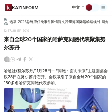
中文
KAZINFORM
热
选举-2026
总统府
任免
事件
国情咨文
跨里海国际运输路线/中间走
点:
12:47, 28 11月 2019
来自全球20个国家的哈萨克同胞代表聚集努
尔苏丹
哈通社/努尔苏丹/11月28日-- “同胞：面向未来”主题圆桌会
议28日在努尔苏丹召开。会议吸引了来自全球20个国家的
150多名哈萨克同胞代表参加。