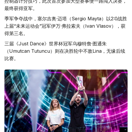
控制器计分技巧，此次首次参加大型赛事便一路闯入决赛，
最终获得亚军。
季军争夺战中，塞尔吉奥·迈塔（Sergio Mayta）以2:0战胜
上届“未来运动会”冠军伊万·弗拉索夫（Ivan Vlasov），获
得第三名。
三届《Just Dance》世界杯冠军乌穆特詹·图通朱
（Umutcan Tutuncu）则在决胜轮中不敌Lina，无缘后续
比赛。