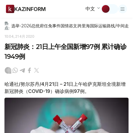
中文
KAZINFORM
热
选举-2026
总统府
任免
事件
国情咨文
跨里海国际运输路线/中间走
点:
10:04, 21 4月 2020
新冠肺炎：21日上午全国新增97例 累计确诊
1949例
哈通社/努尔苏丹/4月21日 – 21日上午哈萨克斯坦全境新增
新冠肺炎（COVID-19）确诊病例97例。