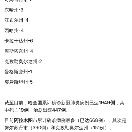
东哈州-3
江布尔州-4
西哈州-4
卡拉干达州-6
库斯塔奈州-4
克孜勒奥尔达州-2
曼格斯套州-1
突厥斯坦州-5
截至目前，哈全国累计确诊新冠肺炎病例已达
1949例
，其
中死亡
19例
，治愈出院
447例
。
目前
阿拉木图
市累计确诊病例最多（已达668例），其次是
努尔苏丹市（390例）和克孜勒奥尔达州（151例）。