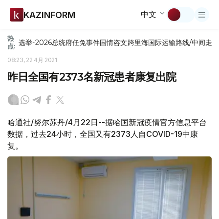
中文
KAZINFORM
热
选举-2026
总统府
任免
事件
国情咨文
跨里海国际运输路线/中间走
点:
08:23, 22 4月 2021
昨日全国有2373名新冠患者康复出院
哈通社/努尔苏丹/4月22日--据哈国新冠疫情官方信息平台
数据，过去24小时，全国又有2373人自COVID-19中康
复。