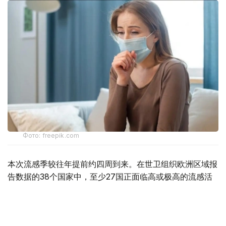
Фото: freepik.com
本次流感季较往年提前约四周到来。在世卫组织欧洲区域报
告数据的38个国家中，至少27国正面临高或极高的流感活
跃水平。
在爱尔兰、吉尔吉斯斯坦、黑山、塞尔维亚、斯洛文尼亚及
英国六国，接受流感样症状检测的患者中超过半数确诊感染