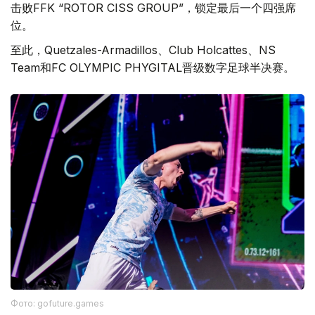
击败FFK “ROTOR CISS GROUP”，锁定最后一个四强席
位。
至此，Quetzales-Armadillos、Club Holcattes、NS
Team和FC OLYMPIC PHYGITAL晋级数字足球半决赛。
Фото: gofuture.games