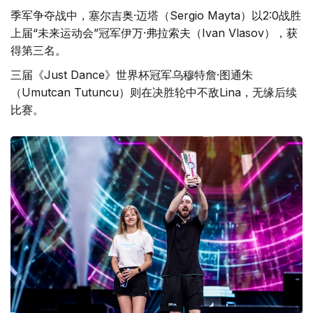
季军争夺战中，塞尔吉奥·迈塔（Sergio Mayta）以2:0战胜
上届“未来运动会”冠军伊万·弗拉索夫（Ivan Vlasov），获
得第三名。
三届《Just Dance》世界杯冠军乌穆特詹·图通朱
（Umutcan Tutuncu）则在决胜轮中不敌Lina，无缘后续
比赛。