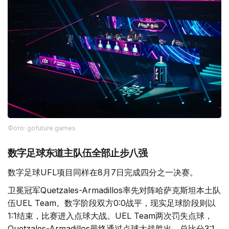
Фото: gofuture.games
数字足球东道主队伍全部止步八强
数字足球UFL项目同样在8月7日完成四分之一决赛。
卫冕冠军Quetzales-Armadillos率先对阵哈萨克斯坦本土队
伍UEL Team。数字阶段双方0:0战平，现实足球阶段则以
1:1结束，比赛进入点球大战。UEL Team两次罚失点球，
Quetzales-Armadillos最终通过点球大战胜出，总比分3:1