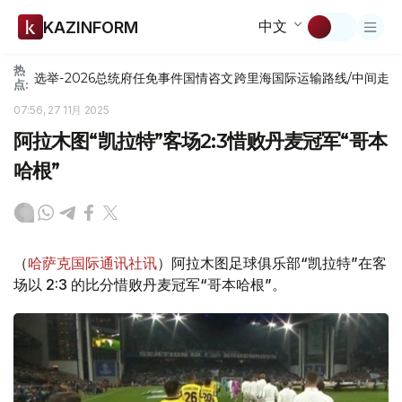
中文
KAZINFORM
热
选举-2026
总统府
任免
事件
国情咨文
跨里海国际运输路线/中间走
点:
07:56, 27 11月 2025
阿拉木图“凯拉特”客场2:3惜败丹麦冠军“哥本
哈根”
（
哈萨克国际通讯社讯
）阿拉木图足球俱乐部“凯拉特”在客
场以 2:3 的比分惜败丹麦冠军“哥本哈根”。