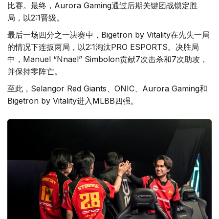
比赛。最终，Aurora Gaming通过后期关键团战锁定胜
局，以2:1晋级。
最后一场四分之一决赛中，Bigetron by Vitality在先失一局
的情况下连扳两局，以2:1淘汰PRO ESPORTS。决胜局
中，Manuel “Nnael” Simbolon贡献7次击杀和7次助攻，
并保持零阵亡。
至此，Selangor Red Giants、ONIC、Aurora Gaming和
Bigetron by Vitality进入MLBB四强。