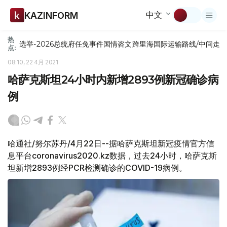
中文
KAZINFORM
热
选举-2026
总统府
任免
事件
国情咨文
跨里海国际运输路线/中间走
点:
08:10, 22 4月 2021
哈萨克斯坦24小时内新增2893例新冠确诊病
例
哈通社/努尔苏丹/4月22日--据哈萨克斯坦新冠疫情官方信
息平台coronavirus2020.kz数据，过去24小时，哈萨克斯
坦新增2893例经PCR检测确诊的COVID-19病例。