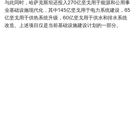
与此同时，哈萨克斯坦还投入270亿坚戈用于能源和公用事
业基础设施现代化，其中145亿坚戈用于电力系统建设，65
亿坚戈用于供热系统升级，60亿坚戈用于供水和排水系统
改造。上述项目仅是当前基础设施建设计划的一部分。
多措并举推动高质量发展
总体来看，国际货币基金组织对哈萨克斯坦经济增长前景保
持稳定预期，而哈萨克斯坦今年上半年的经济运行数据也展
现出持续向好的发展态势。从实体经济提速、制造业扩张，
到投资持续增长和重大项目稳步推进，经济增长正获得多方
面支撑。
按照国家发展规划，哈萨克斯坦将继续推进经济多元化、制
造业升级、数字化转型和扩大投资。总统哈斯穆-卓玛尔特·
托卡耶夫曾多次强调，政府应把推动经济结构优化、发展高
附加值产业、建设数字化超级城市和创新产业集群作为重点
任务，不断增强国家经济竞争力，为构建更加可持续、更具
韧性的经济增长模式提供支撑。