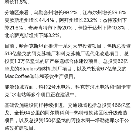
增长11.6%。
分地区来看，乌勒套州增长99.2%，江布尔州增长59.6%，
突厥斯坦州增长44.4%，阿拜州增长23.2%；杰特苏州下
降21.6%，奇姆肯特市下降20%，卡拉干达州下降10.3%，
北哈萨克斯坦州下降3.2%。
目前，哈萨克斯坦正推进一系列大型投资项目，包括总投资
513亿坚戈的阿克苏糖厂和科克苏糖厂现代化改造项目、总
投资1.3万亿坚戈的矿产采选综合体建设项目、总投资82亿
坚戈的Steelers钢材轧制厂项目，以及总投资67亿坚戈的
MacCoffee咖啡和茶饮生产项目。
能源领域方面，科拉2号水电站、科克苏河水电站和“阔伊雷
克”水电站等多个项目正在建设中。
基础设施建设同样持续推进。交通领域包括总投资466亿坚
戈、全长64公里的阿尔腾科利—热特根铁路区段升级改造
项目，以及总投资150亿坚戈的阿拉木图—塔勒德库尔干公
路改扩建项目。