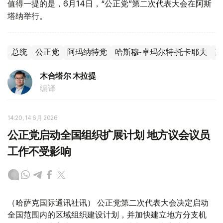
值得一提的是，6月14日，“公正党”第二次代表大会在阿斯
塔纳举行。
总统
公正党
阿玛纳特党
哈斯穆-卓玛尔特·托卡耶夫
政
木合塔尔 木拉提
编译
14:20, 14 6月 2026
公正党启动全国组织扩展计划 地方议会议员
工作不受影响
（哈萨克国际通讯社讯） 公正党第二次代表大会决定启动
全国范围内的区域组织建设计划，并加快建立地方分支机