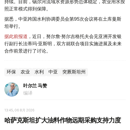
持续。目前，锡尔河流域水资源形势总体稳定，农业用水按
照正常模式得到保障。
据悉，中亚跨国水利协调委员会第95次会议将在土库曼斯
坦举行。
据此前报道
，近日，努尔詹·努尔吉格托夫会见亚洲开发银
行副行长法蒂玛·亚斯明，双方就联合项目实施进展及未来
合作前景进行了讨论。
环保
农业
水利
中亚
突厥斯坦州
叶尔兰 马赞
编译
13:45, 06 8月 2026
哈萨克斯坦扩大油料作物远期采购支持力度