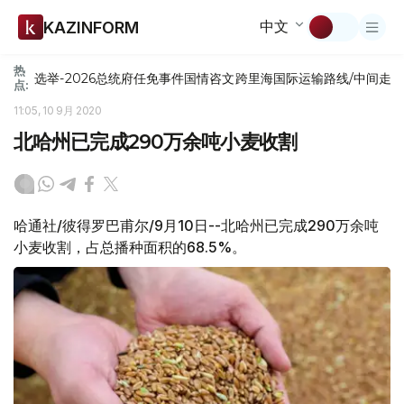
中文
KAZINFORM
热
选举-2026
总统府
任免
事件
国情咨文
跨里海国际运输路线/中间走
点:
11:05, 10 9月 2020
北哈州已完成290万余吨小麦收割
哈通社/彼得罗巴甫尔/9月10日--北哈州已完成290万余吨
小麦收割，占总播种面积的68.5%。