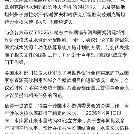
兹别克斯坦水利部部长沙夫卡特·哈姆拉耶夫，以及突厥斯
坦州州长努拉尔汗·阔谢罗夫和哈萨克斯坦驻乌兹别克斯坦
特命全权大使耶拉勒·托赫詹诺夫。
与会各方审议了2026年植被生长期锡尔河和阿姆河流域水
库运行模式及水资源分配限额。同时，会议讨论了制定锡尔
河流域水资源自动化核算系统实施计划的方案。与会代表批
准了相关文件的编制工作，并计划于今年9月前就此成立专
门工作组。
各国水利部门负责人还审议了与世界银行合作实施的中亚国
家水资源高效利用区域合作赠款项目的进展情况。此外，会
议还讨论了落实拯救咸海国际基金会创始国元首理事会会议
决议所提出相关任务的问题。
值得一提的是，得益于跨国水利协调委员会的协调工作，今
年沙尔达拉水库获得了稳定的来水。自2026年4月1日以
来，水库累计来水量约为30亿立方米，高于去年同期及多
年同期平均水平。预计在植被生长期结束前，水库来水仍将