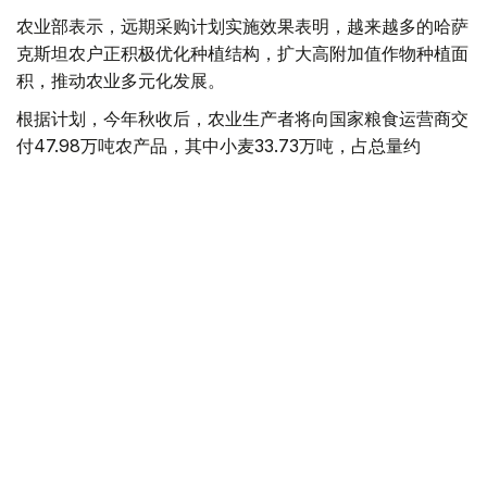
农业部表示，远期采购计划实施效果表明，越来越多的哈萨
克斯坦农户正积极优化种植结构，扩大高附加值作物种植面
积，推动农业多元化发展。
根据计划，今年秋收后，农业生产者将向国家粮食运营商交
付47.98万吨农产品，其中小麦33.73万吨，占总量约
70%；其余为油用亚麻、大麦、葵花籽、油菜籽和玉米等
作物。
2026年春播期间，葵花籽种植规模进一步扩大。去年远期
采购合同支持采购葵花籽1.99万吨，今年已增至3.78万吨，
接近翻番。
从地区来看，传统粮食主产区仍将承担主要供应任务。其
中：
库斯塔奈州供应22.86万吨粮食和油料作物；
北哈萨克斯坦州供应16.2万吨；
阿克莫拉州供应6.83万吨。