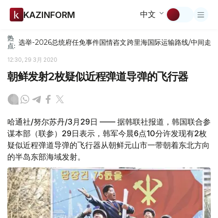
中文
KAZINFORM
热
选举-2026
总统府
任免
事件
国情咨文
跨里海国际运输路线/中间走
点:
12:30, 29 3月 2020
朝鲜发射2枚疑似近程弹道导弹的飞行器
哈通社/努尔苏丹/3月29日 —— 据韩联社报道，韩国联合参
谋本部（联参）29日表示，韩军今晨6点10分许发现有2枚
疑似近程弹道导弹的飞行器从朝鲜元山市一带朝着东北方向
的半岛东部海域发射。