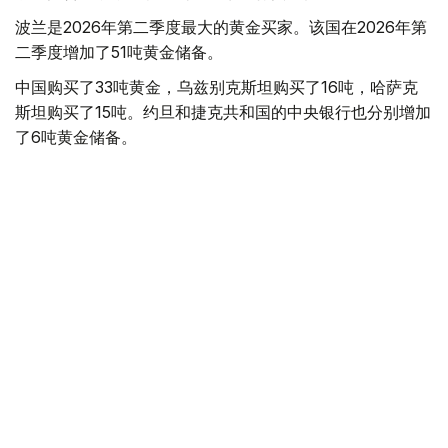
波兰是2026年第二季度最大的黄金买家。该国在2026年第
二季度增加了51吨黄金储备。
中国购买了33吨黄金，乌兹别克斯坦购买了16吨，哈萨克
斯坦购买了15吨。约旦和捷克共和国的中央银行也分别增加
了6吨黄金储备。
全球各国央行在第二季度共购买了约289吨黄金，比2025年
同期增长了62%。去年同期，黄金购买量约为178吨。
世界黄金协会称，黄金需求的增长受到地缘政治不确定性、
本季度贵金属价格下跌，以及各国寻求国际储备多元化等因
素的影响。
根据该协会进行的一项调查，89%的央行行长预计未来一
年全球黄金储备量将会增加。45%的受访者表示，他们的
国家计划增加黄金储备。
黄金储备
哈萨克斯坦
经济
央行
金融