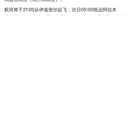
航班将于21:00从伊兹密尔起飞，次日05:00抵达阿拉木
图。返程航班将于每周三和周六6:25从阿拉木图起飞，当地
时间9:50抵达伊兹密尔。
哈萨克斯坦与土耳其
哈萨克斯坦
交通
土耳其
木合塔尔 哈力木拉
编译
17:17, 03 7月 2026
朱曼哈林会见阿纳多卢集团董事长：政府将
持续优化投资环境