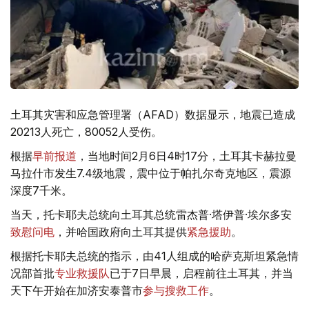
土耳其灾害和应急管理署（AFAD）数据显示，地震已造成
20213人死亡，80052人受伤。
根据
早前报道
，当地时间2月6日4时17分，土耳其卡赫拉曼
马拉什市发生7.4级地震，震中位于帕扎尔奇克地区，震源
深度7千米。
当天，托卡耶夫总统向土耳其总统雷杰普·塔伊普·埃尔多安
致慰问电
，并哈国政府向土耳其提供
紧急援助
。
根据托卡耶夫总统的指示，由41人组成的哈萨克斯坦紧急情
况部首批
专业救援队
已于7日早晨，启程前往土耳其，并当
天下午开始在加济安泰普市
参与搜救工作
。