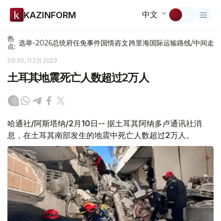
中文
KAZINFORM
热
选举-2026
总统府
任免
事件
国情咨文
跨里海国际运输路线/中间走
点:
09:30, 11 2月 2023
土耳其地震死亡人数超过2万人
哈通社/阿斯塔纳/2月10日-- 据土耳其阿纳多卢通讯社消
息，在土耳其南部发生的地震中死亡人数超过2万人。