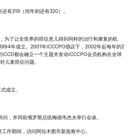
还有319（闰年则还有320）。
症日，为了让全世界的癌症患儿得到同样的治疗和康复的机
94年成立。2001年ICCCPO倡议下，2002年起每年的2
的ICCD都会确立一个主题并发动ICCCPO会员机构在全球
对儿童癌症问题。
正式成立。
。
式访问，并同前俄罗斯总统梅德韦杰夫举行会谈。
视察工作期间，访问阿拉木图市新急救中心。