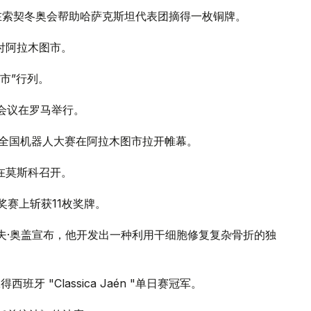
谭在索契冬奥会帮助哈萨克斯坦代表团摘得一枚铜牌。
交付阿拉木图市。
城市”行列。
次会议在罗马举行。
2019”全国机器人大赛在阿拉木图市拉开帷幕。
议在莫斯科召开。
大奖赛上斩获11枚奖牌。
拉夫·奥盖宣布，他开发出一种利用干细胞修复复杂骨折的独
牙 "Classica Jaén "单日赛冠军。