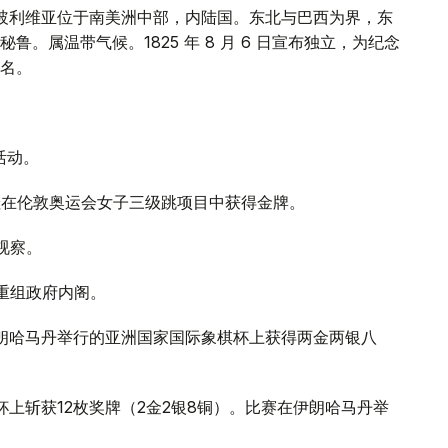
。玻利维亚位于南美洲中部，内陆国。东北与巴西为界，东
。属温带气候。1825 年 8 月 6 日宣布独立，为纪念
名。
活动。
科娃在伦敦奥运会女子三级跳项目中获得金牌。
视察。
布重组政府内阁。
伊朗哈马丹举行的亚洲国家国际象棋杯上获得两金两银八
杯上斩获12枚奖牌（2金2银8铜）。比赛在伊朗哈马丹举